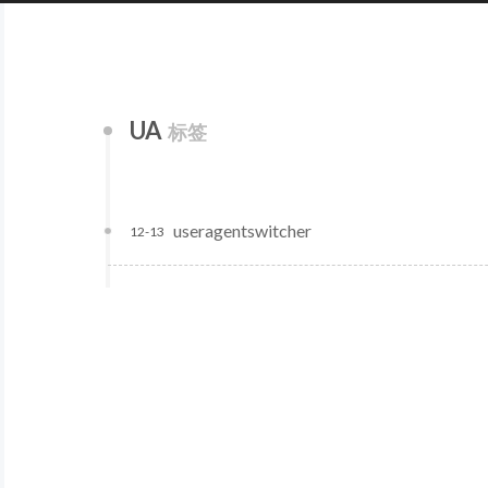
UA
标签
useragentswitcher
12-13