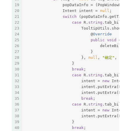
19
                popDataInfo = (PopWindowHelpe
20
                Intent intent = 
null
;
21
switch
 (popDataInfo.getTitlei
22
case
 R.
string
.tab_bill_de
23
                        TooltipUtils.showDial
24
                            @
Override
25
public
void
onCli
26
                                deleteBill(bi
27
                            }
28
                        }, 
null
, 
"确定"
, 
"取消
29
                    }
30
break
;
31
case
 R.
string
.tab_bill_de
32
                        intent = 
new
 Intent(m
33
                        intent.putExtra(LifeH
34
                        intent.putExtra(LifeH
35
break
;
36
case
 R.
string
.tab_bill_de
37
                        intent = 
new
 Intent(m
38
                        intent.putExtra(Payme
39
                    }
40
break
;