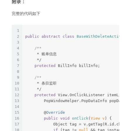
附录：
完整的代码如下
1
2
public
abstract
class
BaseWithDeleteActivity
3
4
/**
5
     * 账单信息
6
     */
7
protected
 BillInfo billInfo;
8
9
/**
10
     * 条目监听
11
     */
12
protected
 View.OnClickListener itemListen
13
        PopWindowHelper.PopDataInfo popDataIn
14
15
        @
Override
16
public
void
onClick
(
View v
) {
17
            Object tag = v.getTag(R.id.cb_ite
18
if
 (tag != 
null
 && tag instanceof