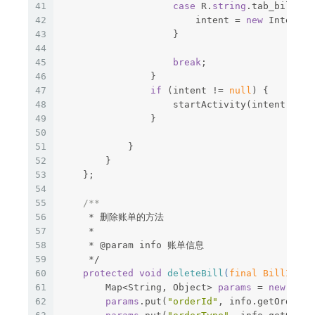
41
case
 R.
string
.tab_bill_de
42
                        intent = 
new
 Intent(m
43
                    }
44
45
break
;
46
                }
47
if
 (intent != 
null
) {
48
                    startActivity(intent);
49
                }
50
51
            }
52
        }
53
    };
54
55
/**
56
     * 删除账单的方法
57
     *
58
     * @param info 账单信息
59
     */
60
protected
void
deleteBill
(
final BillInfo 
61
        Map<String, Object> 
params
 = 
new
 Hash
62
params
.put(
"orderId"
, info.getOrderId