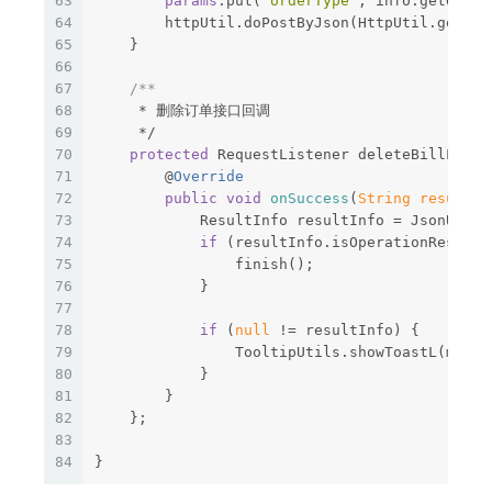
63
params
.put(
"orderType"
, info.getOrder
64
        httpUtil.doPostByJson(HttpUtil.getSer
65
    }
66
67
/**
68
     * 删除订单接口回调
69
     */
70
protected
 RequestListener deleteBillListe
71
        @
Override
72
public
void
onSuccess
(
String result
) 
73
            ResultInfo resultInfo = JsonUtils
74
if
 (resultInfo.isOperationResult(
75
                finish();
76
            }
77
78
if
 (
null
 != resultInfo) {
79
                TooltipUtils.showToastL(mActi
80
            }
81
        }
82
    };
83
84
}